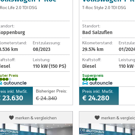
-Roc Life 2.0 TDI DSG
T-Roc Style 2.0 TDI DSG
tandort:
Standort:
loppenburg
Bad Salzuflen
ilometerstand:
Erstzulassung:
Kilometerstand:
Erstzula
3.536 km
08/2023
29.574 km
01/202
aftstoff:
Leistung:
Kraftstoff:
Leistung
iesel
110 kW (150 PS)
Diesel
110 kW 
uter Preis
Superpreis
Bisheriger Preis:
reis inkl. MwSt.
Preis inkl. MwSt.
 23.630
€ 24.280
€ 24.340
Volkswagen
Volkswagen
merken & vergleichen
merken & verglei
T-
T-
Roc
Roc