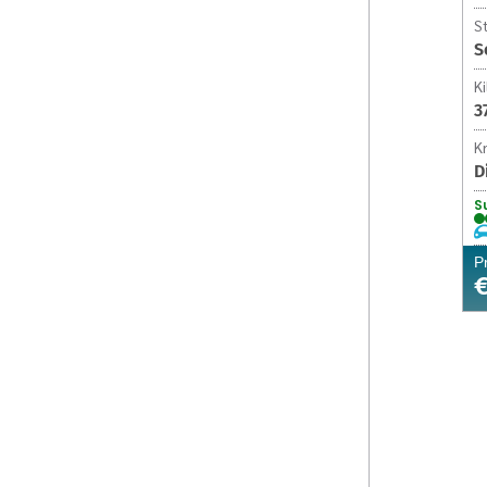
S
S
K
3
Kr
D
S
P
€