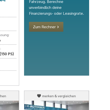
Fahrzeug. Berechne
unverbindlich deine
Finanzierungs‑ oder Leasingrate.
Zum Rechner
ssung:
4
:
(150 PS)
Volkswagen
chen
merken & vergleichen
T-
Roc