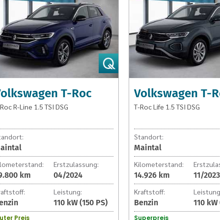
T-
T-
Roc
Roc
R-
Life
Line
1.5
1.5
TSI
TSI
DSG
DSG
Volkswagen T-Roc
Volkswagen T-R
-Roc R-Line 1.5 TSI DSG
T-Roc Life 1.5 TSI DSG
tandort:
Standort:
aintal
Maintal
ilometerstand:
Erstzulassung:
Kilometerstand:
Erstzula
9.800 km
04/2024
14.926 km
11/2023
aftstoff:
Leistung:
Kraftstoff:
Leistung
enzin
110 kW (150 PS)
Benzin
110 kW 
uter Preis
Superpreis