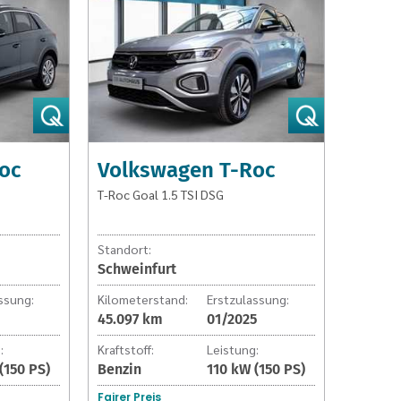
T-
Roc
Goal
1.5
TSI
DSG
oc
Volkswagen T-Roc
T-Roc Goal 1.5 TSI DSG
Standort:
Schweinfurt
ssung:
Kilometerstand:
Erstzulassung:
45.097 km
01/2025
:
Kraftstoff:
Leistung:
(150 PS)
Benzin
110 kW (150 PS)
Fairer Preis