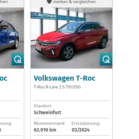
Volkswagen
chen
merken & vergleichen
T-
Roc
T-
Roc
R-
Line
1.5
TSI
DSG
oc
Volkswagen T-Roc
T-Roc R-Line 1.5 TSI DSG
Standort:
Schweinfurt
ssung:
Kilometerstand:
Erstzulassung:
3
62.919 km
03/2024