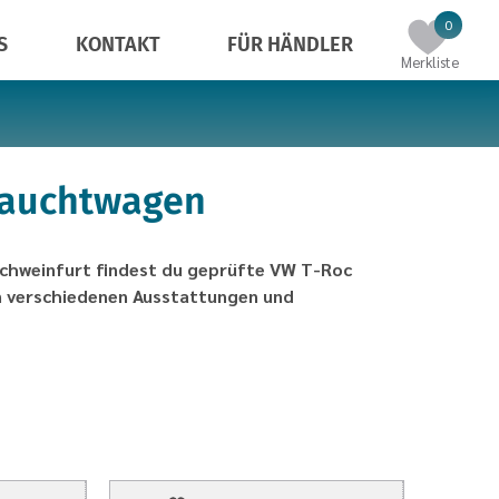
Einträg
0
S
KONTAKT
FÜR HÄNDLER
in
Merkliste
der
Merklist
rauchtwagen
Schweinfurt findest du geprüfte VW T-Roc
 verschiedenen Ausstattungen und