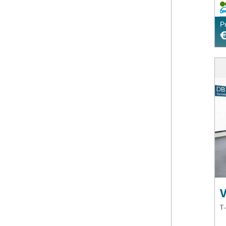
P
€
T