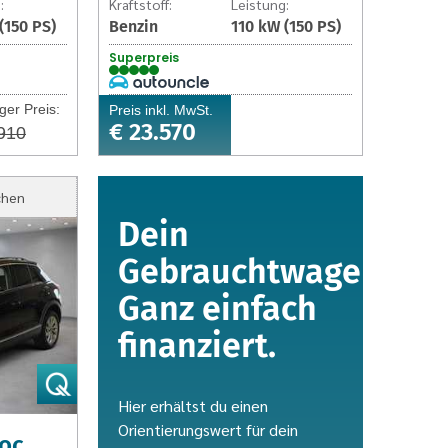
:
Kraftstoff:
Leistung:
(150 PS)
Benzin
110 kW (150 PS)
Superpreis
ger Preis:
Preis inkl. MwSt.
€ 23.570
910
chen
Dein
Gebrauchtwagen.
Ganz einfach
finanziert.
Hier erhältst du einen
Orientierungswert für dein
oc