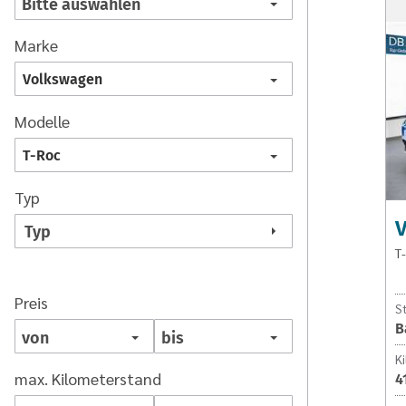
Marke
Volkswagen
Modelle
T-Roc
Typ
Typ
T-
Preis
S
B
K
max. Kilometerstand
4