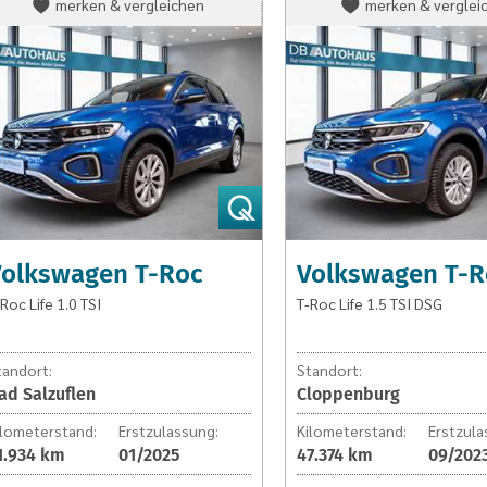
Volkswagen
Volkswagen
merken & vergleichen
merken & verglei
T-
T-
Roc
Roc
T-
T-
Roc
Roc
Life
Life
1.0
1.5
TSI
TSI
DSG
Volkswagen T-Roc
Volkswagen T-R
Roc Life 1.0 TSI
T-Roc Life 1.5 TSI DSG
tandort:
Standort:
ad Salzuflen
Cloppenburg
ilometerstand:
Erstzulassung:
Kilometerstand:
Erstzula
1.934 km
01/2025
47.374 km
09/202