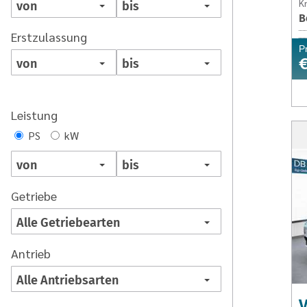
Kr
B
Erstzulassung
P
€
Leistung
PS
kW
Getriebe
Antrieb