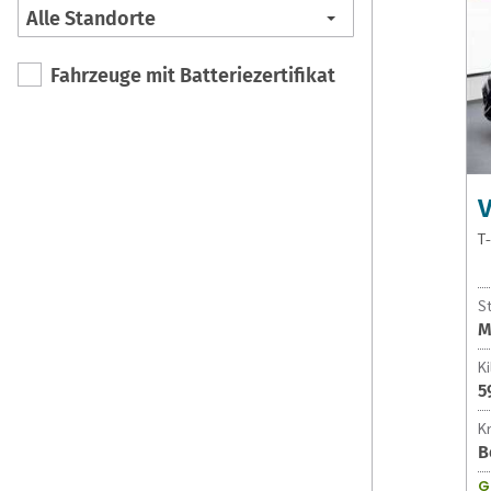
Fahrzeuge mit Batteriezertifikat
T
S
M
K
5
Kr
B
G