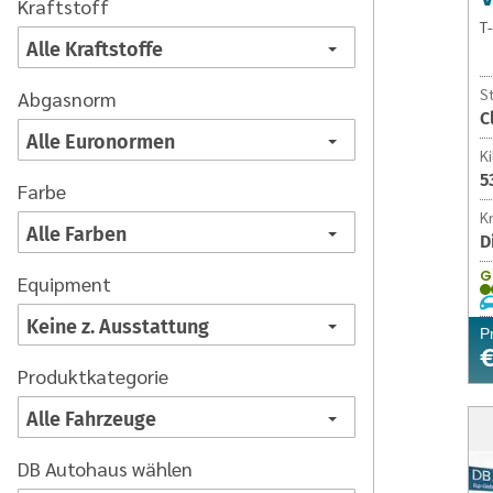
Kraftstoff
T
S
Abgasnorm
C
K
5
Farbe
Kr
D
G
Equipment
P
€
Produktkategorie
DB Autohaus wählen