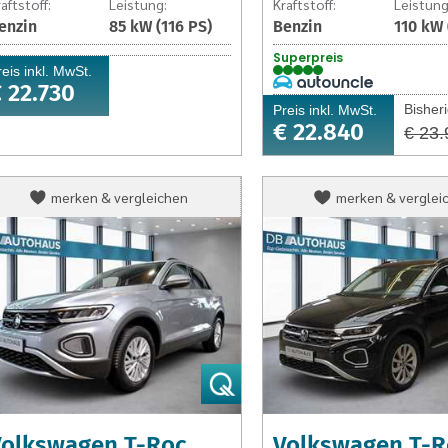
aftstoff:
Leistung:
Kraftstoff:
Leistung
enzin
85 kW (116 PS)
Benzin
110 kW 
Superpreis
reis inkl. MwSt.
 22.730
Bisheri
Preis inkl. MwSt.
€ 22.840
€ 23.
Volkswagen
Volkswagen
merken & vergleichen
merken & verglei
T-
T-
Roc
Roc
T-
T-
Roc
Roc
Life
Style
2.0
2.0
TDI
TDI
DSG
DSG
Volkswagen T-Roc
Volkswagen T-R