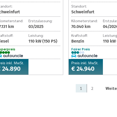
tandort:
Standort:
chweinfurt
Schweinfurt
ilometerstand:
Erstzulassung:
Kilometerstand:
Erstzula
7.131 km
03/2025
70.040 km
04/202
aftstoff:
Leistung:
Kraftstoff:
Leistung
iesel
110 kW (150 PS)
Benzin
110 kW 
uperpreis
Fairer Preis
reis inkl. MwSt.
Preis inkl. MwSt.
 24.890
€ 24.940
1
2
Weite