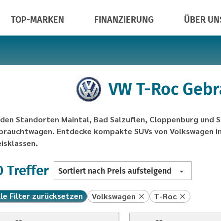
TOP-MARKEN
FINANZIERUNG
ÜBER UN
VW T-Roc Geb
 den Standorten Maintal, Bad Salzuflen, Cloppenburg und 
brauchtwagen. Entdecke kompakte SUVs von Volkswagen in
eisklassen.
Liste
0 Treffer
Sortiert nach Preis aufsteigend
sortieren
lle Filter zurücksetzen
Volkswagen
T-Roc