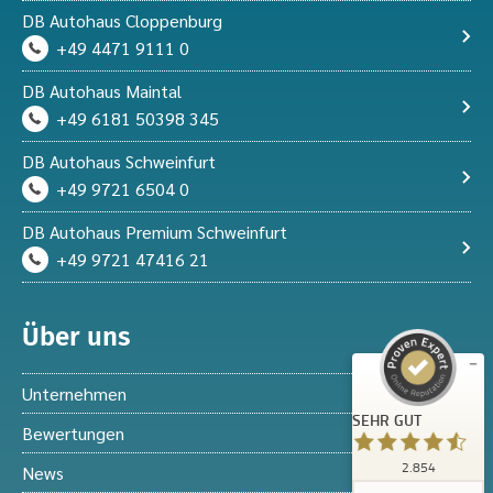
DB Autohaus Cloppenburg
+49 4471 9111 0
DB Autohaus Maintal
+49 6181 50398 345
DB Autohaus Schweinfurt
+49 9721 6504 0
Kundenbewertungen und Erfahrungen zu
DB Autohaus Premium Schweinfurt
DB Autohaus Schweinfurt
+49 9721 47416 21
SEHR GUT
%
97
Empfehlungen auf
ProvenExpert.com
Über uns
5,00
/
4,62
2.004
850
Unternehmen
Bewertungen auf
2
Bewertungen von
SEHR GUT
ProvenExpert.com
anderen Quellen
Bewertungen
2.854
News
Blick aufs ProvenExpert-Profil werfen
Kundenbewertungen