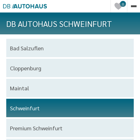
Einträge
0
in
der
DB AUTOHAUS SCHWEINFURT
Merkliste
Autohaus
Bad Salzuflen
Auswahl
Cloppenburg
Maintal
Schweinfurt
Premium Schweinfurt