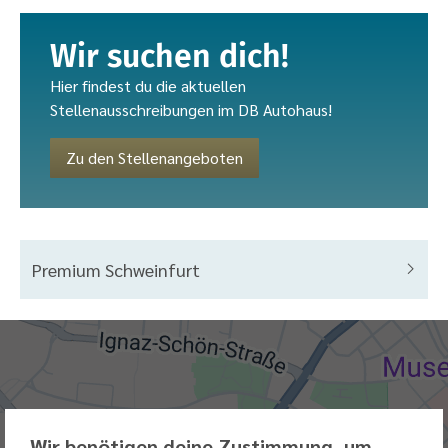
Wir suchen dich!
Hier findest du die aktuellen
Stellenausschreibungen im DB Autohaus!
Zu den Stellenangeboten
Premium Schweinfurt
Karte,
teilweise
nicht
barrierefrei
Wir benötigen deine Zustimmung, um