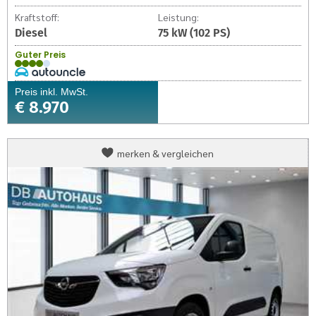
Kraftstoff:
Leistung:
Diesel
75 kW (102 PS)
Guter Preis
Preis inkl. MwSt.
€ 8.970
Opel
merken & vergleichen
Combo
Kasten
Combo
Kasten
Cargo
Edition
1.5
DIesel