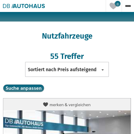
Einträge
0
in
der
Merkliste
Nutzfahrzeuge
55 Treffer
Liste
Sortiert nach Preis aufsteigend
sortieren
Suche anpassen
Opel
merken & vergleichen
Combo
Kasten
Combo
Kasten