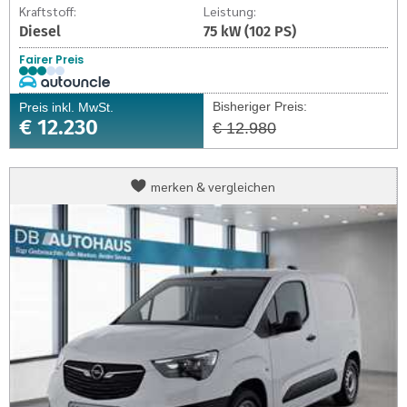
Kraftstoff:
Leistung:
Diesel
75 kW (102 PS)
Fairer Preis
Bisheriger Preis:
Preis inkl. MwSt.
€ 12.230
€ 12.980
Opel
merken & vergleichen
Combo
Kasten
Combo
Kasten
Cargo
Edition