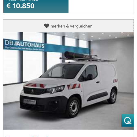
€ 10.850
Peugeot
merken & vergleichen
Partner
Partner
Kasten
Premium
1.5
BlueHDI