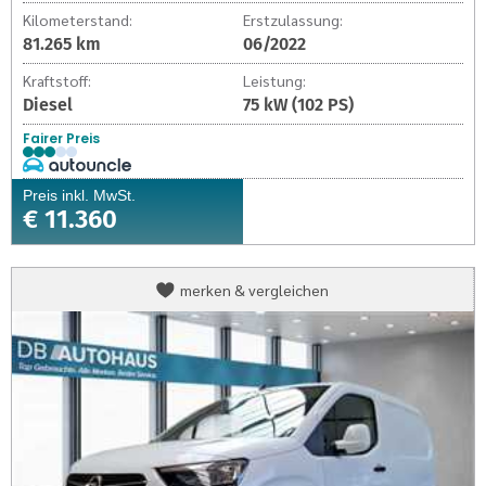
Kilometerstand:
Erstzulassung:
81.265 km
06/2022
Kraftstoff:
Leistung:
Diesel
75 kW (102 PS)
Fairer Preis
Preis inkl. MwSt.
€ 11.360
Opel
merken & vergleichen
Combo
Kasten
Combo
Kasten
Carto
Edition
1.5
Diesel