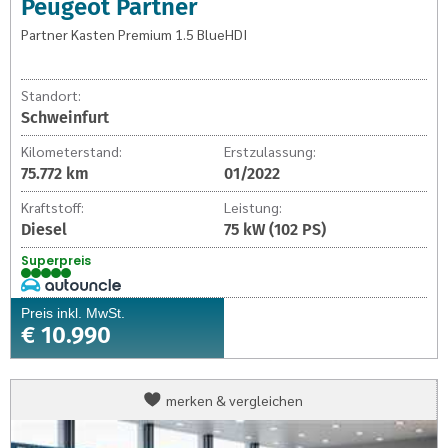
Peugeot Partner
Partner Kasten Premium 1.5 BlueHDI
Standort:
Schweinfurt
Kilometerstand:
Erstzulassung:
75.772 km
01/2022
Kraftstoff:
Leistung:
Diesel
75 kW (102 PS)
Superpreis
Preis inkl. MwSt.
€ 10.990
Opel
merken & vergleichen
Combo
Kasten