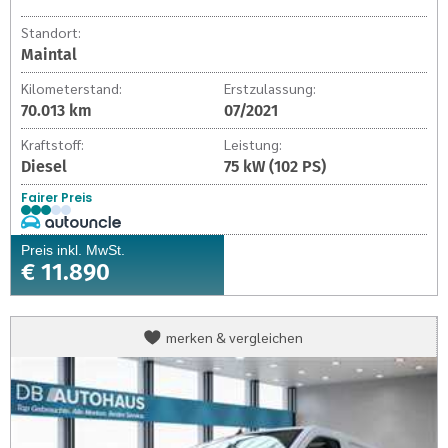
Standort:
Maintal
Kilometerstand:
Erstzulassung:
70.013 km
07/2021
Kraftstoff:
Leistung:
Diesel
75 kW (102 PS)
Fairer Preis
Preis inkl. MwSt.
€ 11.890
Opel
merken & vergleichen
Combo
Kasten
Combo
Kasten
Edition