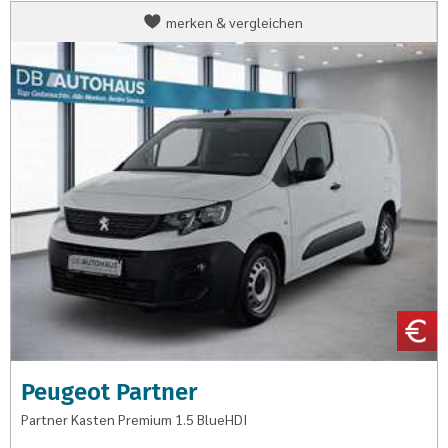
Peugeot
merken & vergleichen
Partner
Partner
Kasten
Premium
1.5
BlueHDI
Peugeot Partner
Partner Kasten Premium 1.5 BlueHDI