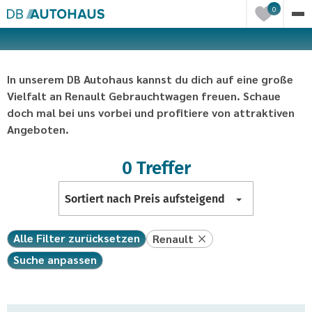
Einträge
0
in
der
Merkliste
In unserem DB Autohaus kannst du dich auf eine große
Vielfalt an Renault Gebrauchtwagen freuen. Schaue
doch mal bei uns vorbei und profitiere von attraktiven
Angeboten.
0 Treffer
Liste
Sortiert nach Preis aufsteigend
sortieren
Alle Filter zurücksetzen
Renault
Suche anpassen