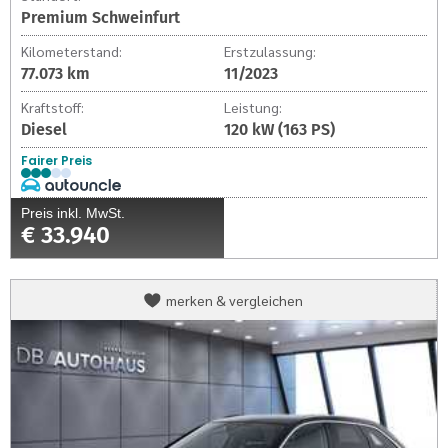
Premium Schweinfurt
Kilometerstand:
Erstzulassung:
77.073 km
11/2023
Kraftstoff:
Leistung:
Diesel
120 kW (163 PS)
Fairer Preis
Preis inkl. MwSt.
€ 33.940
Audi
merken & vergleichen
A6
Avant
A6
Avant
advanced
40