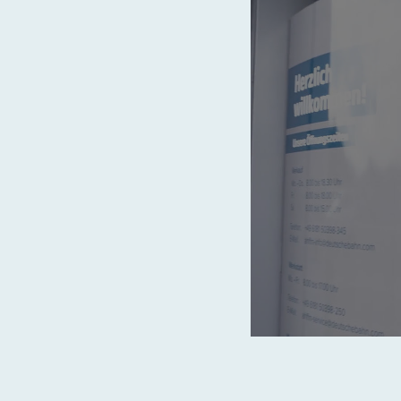
00:00
/
01:03