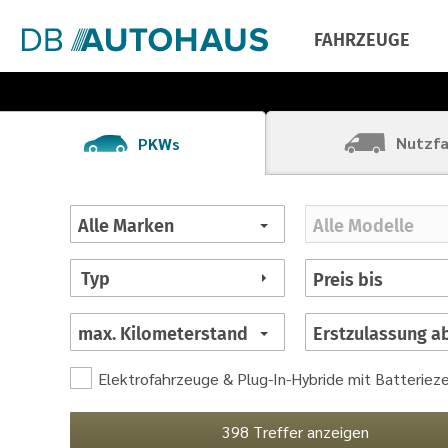
FAHRZEUGE
Nutzf
PKWs
Alle
Alle
Preis
max.
Erstzulassung
Marken
Modelle
bis
Kilometerstand
ab
Typ
Elektrofahrzeuge & Plug-In-Hybride mit Batteriezer
398 Treffer anzeigen