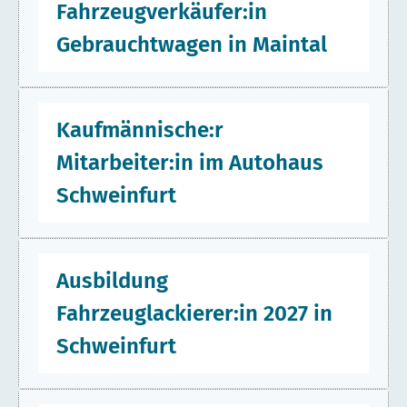
Fahrzeugverkäufer:in
Leiter:in Autohaus und After-Sales
Management (w/m/d)
für die
Deutsche Bahn
Gebrauchtwagen in Maintal
Connect GmbH
am Standort
Frankfurt
.
Leiter:in Autohaus und After-
Zum nächstmöglichen Zeitpunkt suchen wir dich als
Kaufmännische:r
Fahrzeugverkäufer:in Gebrauchtwagen (w/m/d)
Sales Management in Frankfurt
für die
Deutsche Bahn Connect GmbH
am
Mitarbeiter:in im Autohaus
Standort
Maintal
.
am Main
Schweinfurt
Fahrzeugverkäufer:in
Deine Aufgaben
Zum nächstmöglichen Zeitpunkt suchen wir dich als
Gebrauchtwagen in Maintal
Ausbildung
Kaufmännische:r Mitarbeiter:in im Autohaus
Du übernimmst die operative und strategische
(w/m/d)
für die
Deutsche Bahn Connect GmbH
Fahrzeuglackierer:in 2027 in
Steuerung aller DB Autohaus-Standorte (5) – mit
Deine Aufgaben
am
Standort Schweinfurt
.
dem Ziel, Prozesse zu standardisieren und die
Schweinfurt
kontinuierliche Weiterentwicklung sicherzustellen
Kaufmännische:r Mitarbeiter:in
Du kümmerst dich um die eigenständige
Dein Verantwortungsbereich umfasst die
Vermarktung von Gebrauchtfahrzeugen aller