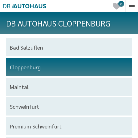
Einträge
0
in
der
DB AUTOHAUS CLOPPENBURG
Merkliste
Autohaus
Bad Salzuflen
Auswahl
Cloppenburg
Maintal
Schweinfurt
Premium Schweinfurt