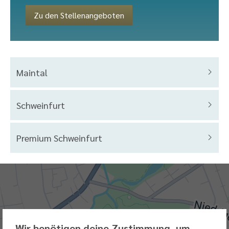
Zu den Stellenangeboten
Maintal
Schweinfurt
Premium Schweinfurt
Karte,
teilweise
nicht
barrierefrei
Wir benötigen deine Zustimmung, um