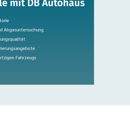
ile mit DB Autohaus
torie
und Abgasuntersuchung
ungsqualität
zierungsangebote
etzigen Fahrzeugs