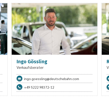
Ingo Gössling
R
Verkaufsberater
V
ingo.goessling@deutschebahn.com
+49 5222 98372-12