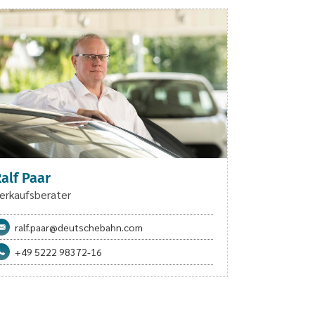
alf Paar
erkaufsberater
ralf.paar@deutschebahn.com
+49 5222 98372-16