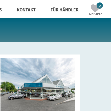
Einträg
0
S
KONTAKT
FÜR HÄNDLER
in
Merkliste
der
Merklist