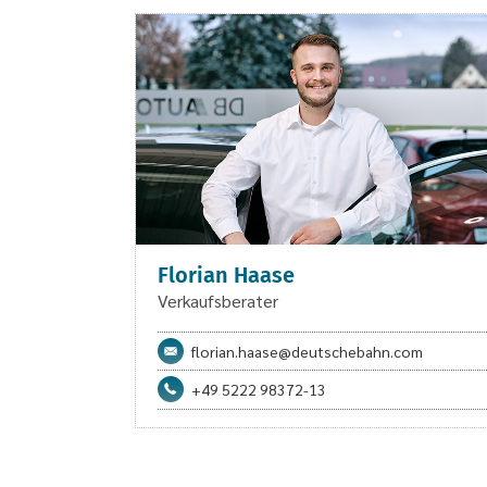
Florian Haase
Verkaufsberater
florian.haase@deutschebahn.com
+49 5222 98372-13