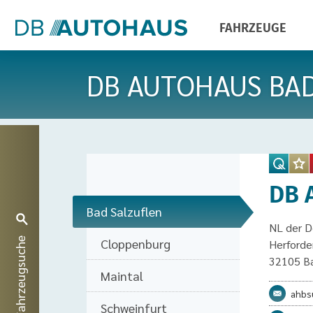
FAHRZEUGE
DB AUTOHAUS BA
Autohaus
Auswahl
DB 
Bad Salzuflen
NL der 
Fahrzeugsuche
Cloppenburg
Herforde
32105 Ba
Maintal
ahbs
Schweinfurt