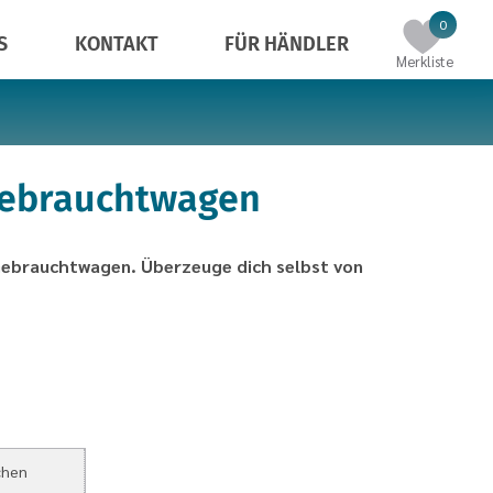
Einträg
0
S
KONTAKT
FÜR HÄNDLER
in
Merkliste
der
Merklist
Gebrauchtwagen
 Gebrauchtwagen. Überzeuge dich selbst von
chen