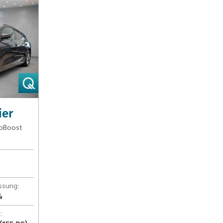
ier
coBoost
ssung:
4
: