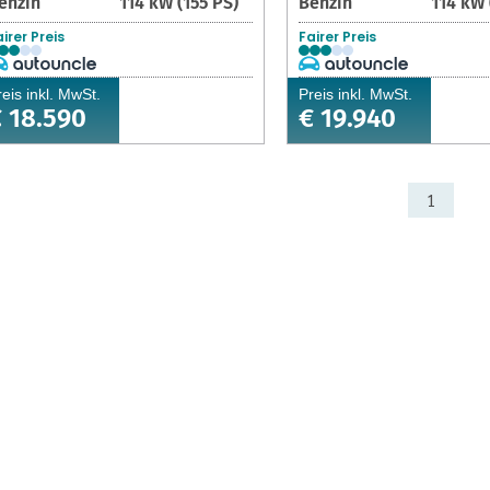
enzin
114 kW (155 PS)
Benzin
114 kW 
irer Preis
Fairer Preis
reis inkl. MwSt.
Preis inkl. MwSt.
 18.590
€ 19.940
1