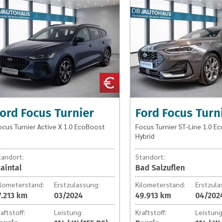
Focus
Focus
Turnier
Turnier
Focus
Focus
Turnier
Turnier
Active
ST-
X
Line
1.0
1.0
EcoBoost
EcoBoost
Hybrid
ord Focus Turnier
Ford Focus Turn
ocus Turnier Active X 1.0 EcoBoost
Focus Turnier ST-Line 1.0 E
Hybrid
tandort:
Standort:
aintal
Bad Salzuflen
ilometerstand:
Erstzulassung:
Kilometerstand:
Erstzula
7.213 km
03/2024
49.913 km
04/202
aftstoff:
Leistung:
Kraftstoff:
Leistung