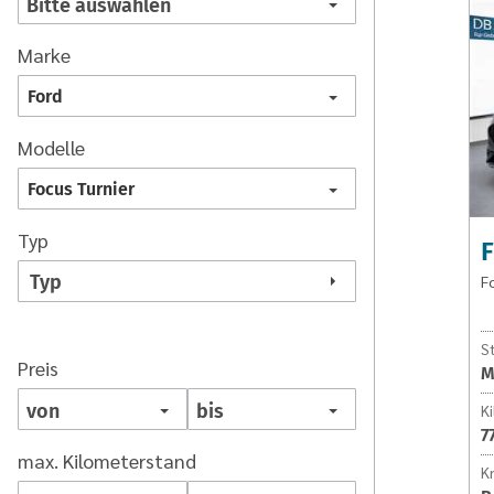
Marke
Ford
Modelle
Focus Turnier
Typ
F
Typ
F
S
Preis
M
K
7
max. Kilometerstand
Kr