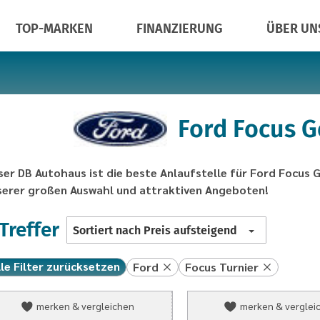
TOP-MARKEN
FINANZIERUNG
ÜBER UN
Ford Focus 
ser DB Autohaus ist die beste Anlaufstelle für Ford Focus
serer großen Auswahl und attraktiven Angeboten!
Liste
 Treffer
Sortiert nach Preis aufsteigend
sortieren
lle Filter zurücksetzen
Ford
Focus Turnier
Ford
Ford
merken & vergleichen
merken & verglei