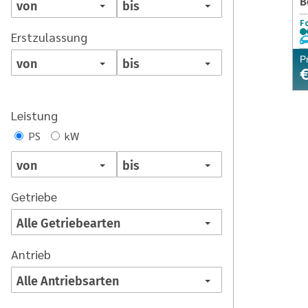
B
Fa
Erstzulassung
P
€
Leistung
PS
kW
Getriebe
Antrieb